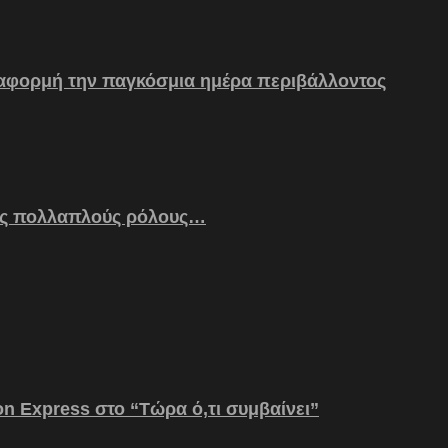
 αφορμή την παγκόσμια ημέρα περιβάλλοντος
ς πολλαπλούς ρόλους…
on Express στο “Τώρα ό,τι συμβαίνει”