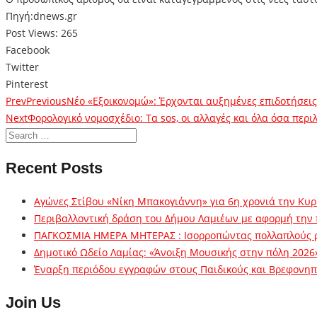
Πηγή:dnews.gr
Post Views:
265
Facebook
Twitter
Pinterest
Prev
Previous
Νέο «Εξοικονομώ»: Έρχονται αυξημένες επιδοτήσεις
Next
Φορολογικό νομοσχέδιο: Τα sos, οι αλλαγές και όλα όσα περι
Recent Posts
Αγώνες Στίβου «Νίκη Μπακογιάννη» για 6η χρονιά την Κυρ
Περιβαλλοντική δράση του Δήμου Λαμιέων με αφορμή την
ΠΑΓΚΟΣΜΙΑ ΗΜΕΡΑ ΜΗΤΕΡΑΣ : Ισορροπώντας πολλαπλούς 
Δημοτικό Ωδείο Λαμίας: «Άνοιξη Μουσικής στην πόλη 2026
Έναρξη περιόδου εγγραφών στους Παιδικούς και Βρεφονηπι
Join Us