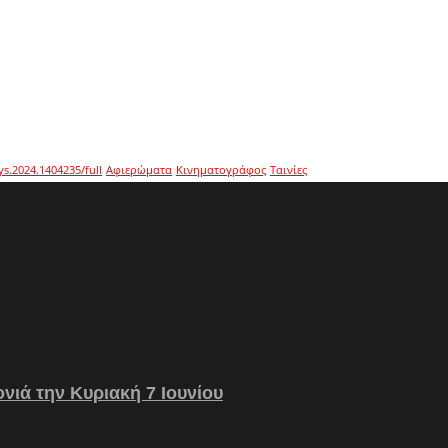
ys.2024.1404235/full
Αφιερώματα
Κινηματογράφος
Ταινίες
νιά την Κυριακή 7 Ιουνίου