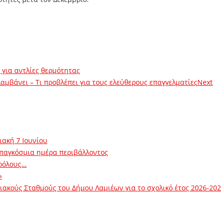
 για αντλίες θερμότητας
λαμβάνει – Τι προβλέπει για τους ελεύθερους επαγγελματίες
Next
ιακή 7 Ιουνίου
 παγκόσμια ημέρα περιβάλλοντος
ρόλους…
»
ακούς Σταθμούς του Δήμου Λαμιέων για το σχολικό έτος 2026-20