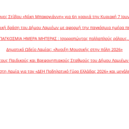
νες Στίβου «Νίκη Μπακογιάννη» για 6η χρονιά την Κυριακή 7 Ιου
ική δράση του Δήμου Λαμιέων με αφορμή την παγκόσμια ημέρα π
ΠΑΓΚΟΣΜΙΑ ΗΜΕΡΑ ΜΗΤΕΡΑΣ : Ισορροπώντας πολλαπλούς ρόλους
Δημοτικό Ωδείο Λαμίας: «Άνοιξη Μουσικής στην πόλη 2026»
ους Παιδικούς και Βρεφονηπιακούς Σταθμούς του Δήμου Λαμιέων γ
στη Λαμία για τον «ΔΕΗ Ποδηλατικό Γύρο Ελλάδας 2026» και μεγά