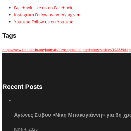
Facebook
Like us on Facebook
Instagram
Follow us on Instagram
Youtube
Follow us on Youtube
Tags
https://www.frontiersin.org/journals/developmental-psychology/articles/10.3389/fdp
Recent Posts
Αγώνες Στίβου «Νίκη Μπακογιάννη» για 6η χρο
June 4, 2026