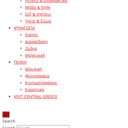
Fitness & Εναλλακτικά
Μόδα & Style
Σεξ & σχέσεις
Υγεία & Σώμα
ΨΥΧΑΓΩΓΙΑ
Events
Διασκέδαση
Ζώδια
Μαγειρική
ΤΕΧΝΗ
Μουσική
Φωτογραφία
Κινηματογράφος
Εικαστικά
VISIT CENTRAL GREECE
X
Search
Search