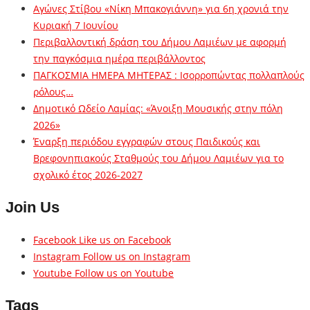
Αγώνες Στίβου «Νίκη Μπακογιάννη» για 6η χρονιά την
Κυριακή 7 Ιουνίου
Περιβαλλοντική δράση του Δήμου Λαμιέων με αφορμή
την παγκόσμια ημέρα περιβάλλοντος
ΠΑΓΚΟΣΜΙΑ ΗΜΕΡΑ ΜΗΤΕΡΑΣ : Ισορροπώντας πολλαπλούς
ρόλους…
Δημοτικό Ωδείο Λαμίας: «Άνοιξη Μουσικής στην πόλη
2026»
Έναρξη περιόδου εγγραφών στους Παιδικούς και
Βρεφονηπιακούς Σταθμούς του Δήμου Λαμιέων για το
σχολικό έτος 2026-2027
Join Us
Facebook
Like us on Facebook
Instagram
Follow us on Instagram
Youtube
Follow us on Youtube
Tags