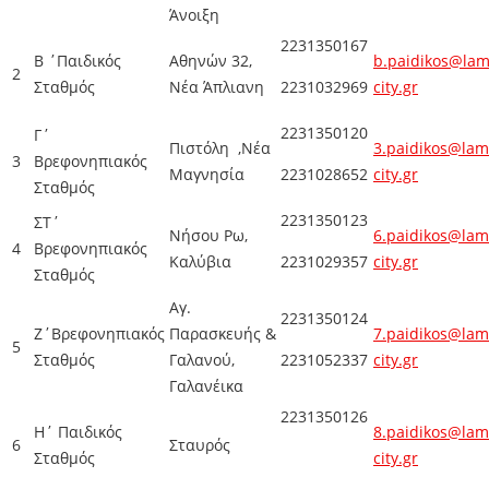
Άνοιξη
2231350167
Β ΄Παιδικός
Αθηνών 32,
b.paidikos@lam
2
Σταθμός
Νέα Άπλιανη
2231032969
city.gr
2231350120
Γ΄
Πιστόλη ,Νέα
3.paidikos@lam
3
Βρεφονηπιακός
Μαγνησία
2231028652
city.gr
Σταθμός
2231350123
ΣΤ΄
Νήσου Ρω,
6.paidikos@lam
4
Βρεφονηπιακός
Καλύβια
2231029357
city.gr
Σταθμός
Αγ.
2231350124
Ζ΄Βρεφονηπιακός
Παρασκευής &
7.paidikos@lam
5
Σταθμός
Γαλανού,
2231052337
city.gr
Γαλανέικα
2231350126
Η΄ Παιδικός
8.paidikos@lam
6
Σταυρός
Σταθμός
city.gr