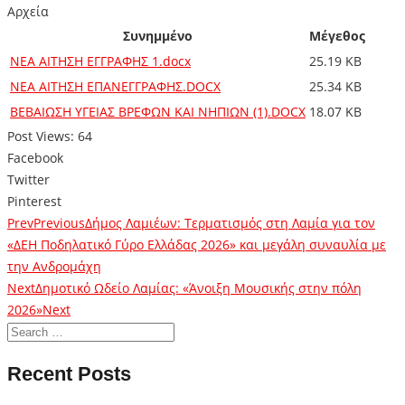
Αρχεία
Συνημμένο
Μέγεθος
ΝΕΑ ΑΙΤΗΣΗ ΕΓΓΡΑΦΗΣ 1.docx
25.19 KB
ΝΕΑ ΑΙΤΗΣΗ ΕΠΑΝΕΓΓΡΑΦΗΣ.DOCX
25.34 KB
ΒΕΒΑΙΩΣΗ ΥΓΕΙΑΣ ΒΡΕΦΩΝ ΚΑΙ ΝΗΠΙΩΝ (1).DOCX
18.07 KB
Post Views:
64
Facebook
Twitter
Pinterest
Prev
Previous
Δήμος Λαμιέων: Τερματισμός στη Λαμία για τον
«ΔΕΗ Ποδηλατικό Γύρο Ελλάδας 2026» και μεγάλη συναυλία με
την Ανδρομάχη
Next
Δημοτικό Ωδείο Λαμίας: «Άνοιξη Μουσικής στην πόλη
2026»
Next
Recent Posts