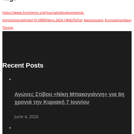
https://www.frontiersin.org/journals/developmental-
psychology/articles/10.3389/fdpys.2024.1404235/full
Αφιερώματα
Κινηματογράφος
Ταινίες
Recent Posts
Αγώνες Στίβου «Νίκη Μπακογιάννη» για 6η
χρονιά την Κυριακή 7 Ιουνίου
June 4, 2026