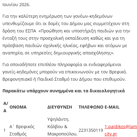
Ιουνίου
2026.
Για την καλύτερη ενημέρωση των γονέων-κηδεμόνων
υπενθυμίζουμε ότι οι δομές του Δήμου μας συμμετέχουν στη
δράση του ΕΣΠΑ «Προώθηση και υποστήριξη παιδιών για την
ένταξή τους στην προσχολική εκπαίδευση καθώς και για τη
πρόσβαση παιδιών σχολικής ηλικίας, εφήβων και ατόμων µε
αναπηρία, σε υπηρεσίες δημιουργικής απασχόλησης».
Για οποιαδήποτε επιπλέον πληροφορία οι ενδιαφερόμενοι
γονείς-κηδεμόνες μπορούν να επικοινωνούν με τον Βρεφικό,
Βρεφονηπιακό ή Παιδικό Σταθμό του Δήμου που επιθυμούν.
Παρακάτω υπάρχουν συνημμένα και τα δικαιολογητικά
Α/
ΟΝΟΜΑ
ΔΙΕΥΘΥΝΣΗ
ΤΗΛΕΦΩΝΟ
E-MAIL
Α
Υψηλάντη,
Α΄ Βρεφικός
Κάλβου &
1.paidikos@lam
1
2231350119
Σταθμός
Μακροπούλου,
city.gr