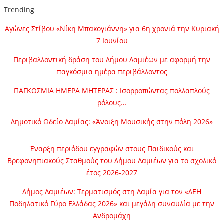
Trending
Αγώνες Στίβου «Νίκη Μπακογιάννη» για 6η χρονιά την Κυριακή
7 Ιουνίου
Περιβαλλοντική δράση του Δήμου Λαμιέων με αφορμή την
παγκόσμια ημέρα περιβάλλοντος
ΠΑΓΚΟΣΜΙΑ ΗΜΕΡΑ ΜΗΤΕΡΑΣ : Ισορροπώντας πολλαπλούς
ρόλους…
Δημοτικό Ωδείο Λαμίας: «Άνοιξη Μουσικής στην πόλη 2026»
Έναρξη περιόδου εγγραφών στους Παιδικούς και
Βρεφονηπιακούς Σταθμούς του Δήμου Λαμιέων για το σχολικό
έτος 2026-2027
Δήμος Λαμιέων: Τερματισμός στη Λαμία για τον «ΔΕΗ
Ποδηλατικό Γύρο Ελλάδας 2026» και μεγάλη συναυλία με την
Ανδρομάχη