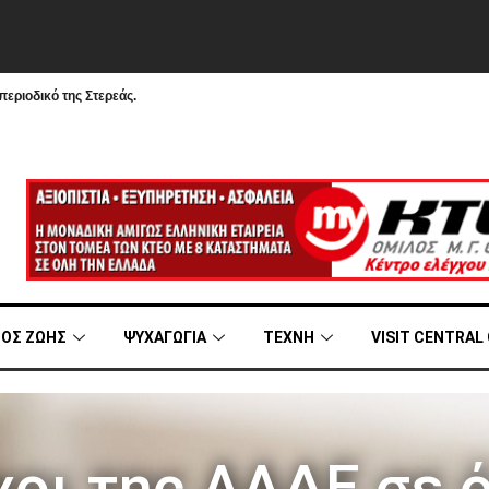
εριοδικό της Στερεάς.
ΟΣ ΖΩΗΣ
ΨΥΧΑΓΩΓΙΑ
ΤΕΧΝΗ
VISIT CENTRAL
οι της ΑΑΔΕ σε ό