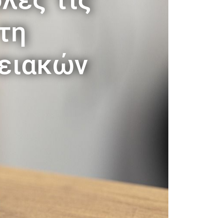
 τη
μειακών