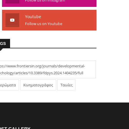
Youtube
Follow us on Youtube
AGS
ps://www.frontiersin.org/journals/developmental-
chology/articles/10.3389/fdpys.2024.1404235/full
ιερώματα
Κινηματογράφος
Ταινίες