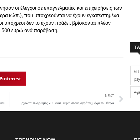
νησαν οι έλεγχοι σε επαγγελματίες και επιχειρήσεις των
πτερα κ.λπ.), που υποχρεούνται να έχουν εγκατεστημένα
ι υπόχρεοι δεν το έχουν πράξει, βρίσκονται πλέον
1.500 ευρώ ανά παράβαση.
T
htt
Pinterest
psy
Αφ
NEXT
Εφιάλτης για 41χρονη στην Εύβοια: Ο σύντροφός της, τη χτυπούσε και την κλείδωνε στο σπίτι
Έρχονται πληρωμές 700 εκατ. ευρώ στους αγρότες μέχρι το Πάσχα