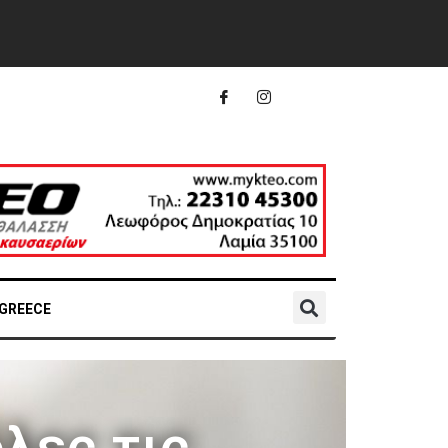
 GREECE
λες τις