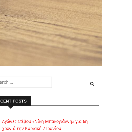
CENT POSTS
Αγώνες Στίβου «Νίκη Μπακογιάννη» για 6η
χρονιά την Κυριακή 7 Ιουνίου