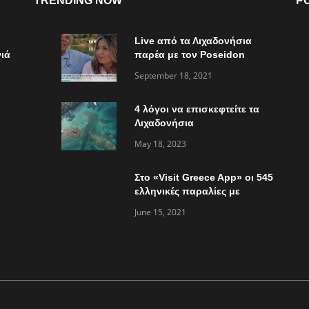
TRENDING NOW
P
Live από τα Λιχαδονήσια
ιά
παρέα με τον Poseidon
Express στο “Τώρα ό,τι
September 18, 2021
συμβαίνει”
4 λόγοι να επισκεφτείτε τα
Λιχαδονήσια
May 18, 2023
Στο «Visit Greece App» οι 545
ελληνικές παραλίες με
«Γαλάζια Σημαία»
June 15, 2021