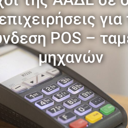
επιχειρήσεις για
ύνδεση POS – τα
μηχανών