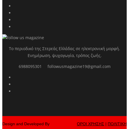
Το περιοδικό της Στερεάς Ελλάδας σε ηλεκτρονική μορφή.
Ενημέρωση, ψυχαγωγία, τρόπος ζωής.
6988095301
followusmagazine19@gmail.com
Design and Developed By
ΟΡΟΙ ΧΡΗΣΗΣ
|
ΠΟΛΙΤΙΚΗ