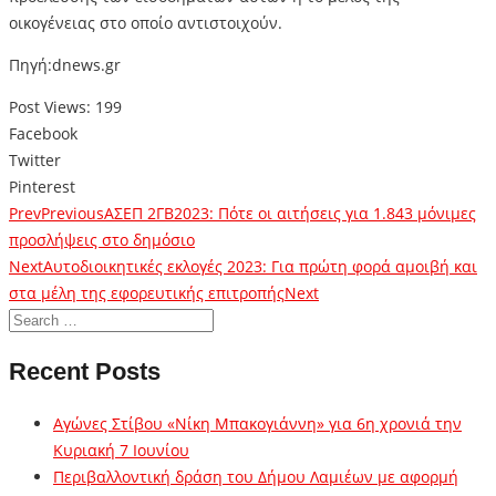
οικογένειας στο οποίο αντιστοιχούν.
Πηγή:dnews.gr
Post Views:
199
Facebook
Twitter
Pinterest
Prev
Previous
ΑΣΕΠ 2ΓΒ2023: Πότε οι αιτήσεις για 1.843 μόνιμες
προσλήψεις στο δημόσιο
Next
Αυτοδιοικητικές εκλογές 2023: Για πρώτη φορά αμοιβή και
στα μέλη της εφορευτικής επιτροπής
Next
Recent Posts
Αγώνες Στίβου «Νίκη Μπακογιάννη» για 6η χρονιά την
Κυριακή 7 Ιουνίου
Περιβαλλοντική δράση του Δήμου Λαμιέων με αφορμή