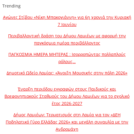
Trending
Αγώνες Στίβου «Νίκη Μπακογιάννη» για 6η χρονιά την Κυριακή
7 Ιουνίου
Περιβαλλοντική δράση του Δήμου Λαμιέων με αφορμή την
παγκόσμια ημέρα περιβάλλοντος
ΠΑΓΚΟΣΜΙΑ ΗΜΕΡΑ ΜΗΤΕΡΑΣ : Ισορροπώντας πολλαπλούς
ρόλους…
Δημοτικό Ωδείο Λαμίας: «Άνοιξη Μουσικής στην πόλη 2026»
Έναρξη περιόδου εγγραφών στους Παιδικούς και
Βρεφονηπιακούς Σταθμούς του Δήμου Λαμιέων για το σχολικό
έτος 2026-2027
Δήμος Λαμιέων: Τερματισμός στη Λαμία για τον «ΔΕΗ
Ποδηλατικό Γύρο Ελλάδας 2026» και μεγάλη συναυλία με την
Ανδρομάχη