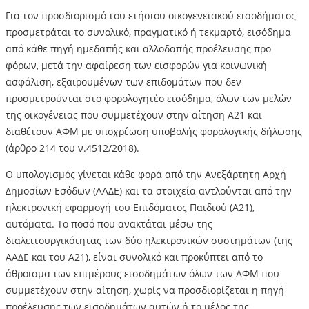
Για τον προσδιορισμό του ετήσιου οικογενειακού εισοδήματος
προσμετράται το συνολικό, πραγματικό ή τεκμαρτό, εισόδημα
από κάθε πηγή ημεδαπής και αλλοδαπής προέλευσης προ
φόρων, μετά την αφαίρεση των εισφορών για κοινωνική
ασφάλιση, εξαιρουμένων των επιδομάτων που δεν
προσμετρούνται στο φορολογητέο εισόδημα, όλων των μελών
της οικογένειας που συμμετέχουν στην αίτηση Α21 και
διαθέτουν ΑΦΜ με υποχρέωση υποβολής φορολογικής δήλωσης
(άρθρο 214 του ν.4512/2018).
Ο υπολογισμός γίνεται κάθε φορά από την Ανεξάρτητη Αρχή
Δημοσίων Εσόδων (ΑΑΔΕ) και τα στοιχεία αντλούνται από την
ηλεκτρονική εφαρμογή του Επιδόματος Παιδιού (Α21),
αυτόματα. Το ποσό που ανακτάται μέσω της
διαλειτουργικότητας των δύο ηλεκτρονικών συστημάτων (της
ΑΑΔΕ και του Α21), είναι συνολικό και προκύπτει από το
άθροισμα των επιμέρους εισοδημάτων όλων των ΑΦΜ που
συμμετέχουν στην αίτηση, χωρίς να προσδιορίζεται η πηγή
προέλευσης των εισοδημάτων αυτών ή το μέλος της