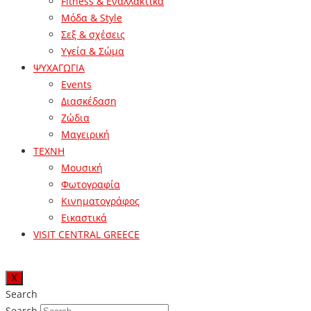
Fitness & Εναλλακτικά
Μόδα & Style
Σεξ & σχέσεις
Υγεία & Σώμα
ΨΥΧΑΓΩΓΙΑ
Events
Διασκέδαση
Ζώδια
Μαγειρική
ΤΕΧΝΗ
Μουσική
Φωτογραφία
Κινηματογράφος
Εικαστικά
VISIT CENTRAL GREECE
X
Search
Search