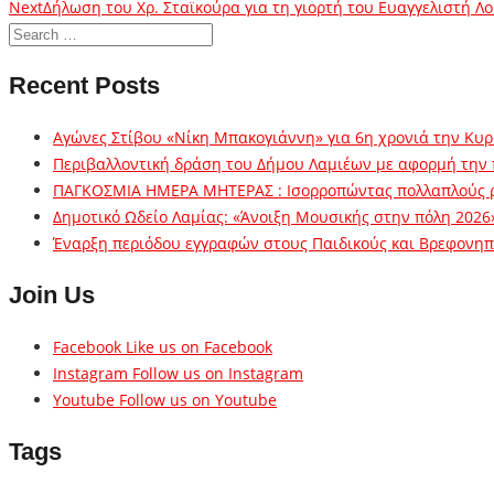
Next
Δήλωση του Χρ. Σταϊκούρα για τη γιορτή του Ευαγγελιστή Λ
Recent Posts
Αγώνες Στίβου «Νίκη Μπακογιάννη» για 6η χρονιά την Κυρ
Περιβαλλοντική δράση του Δήμου Λαμιέων με αφορμή την
ΠΑΓΚΟΣΜΙΑ ΗΜΕΡΑ ΜΗΤΕΡΑΣ : Ισορροπώντας πολλαπλούς 
Δημοτικό Ωδείο Λαμίας: «Άνοιξη Μουσικής στην πόλη 2026
Έναρξη περιόδου εγγραφών στους Παιδικούς και Βρεφονηπι
Join Us
Facebook
Like us on Facebook
Instagram
Follow us on Instagram
Youtube
Follow us on Youtube
Tags