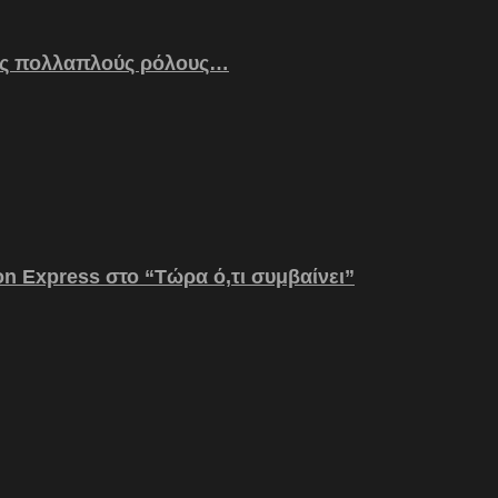
ς πολλαπλούς ρόλους…
on Express στο “Τώρα ό,τι συμβαίνει”