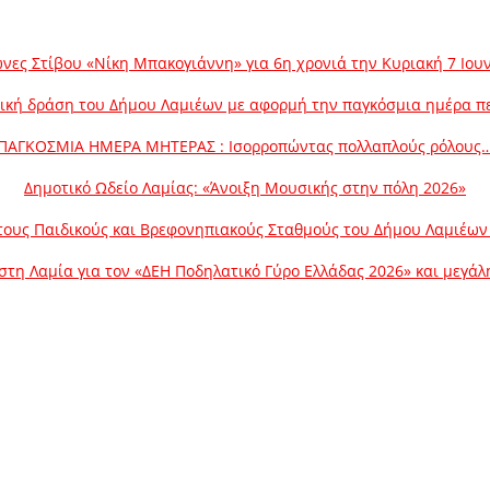
νες Στίβου «Νίκη Μπακογιάννη» για 6η χρονιά την Κυριακή 7 Ιου
ική δράση του Δήμου Λαμιέων με αφορμή την παγκόσμια ημέρα π
ΠΑΓΚΟΣΜΙΑ ΗΜΕΡΑ ΜΗΤΕΡΑΣ : Ισορροπώντας πολλαπλούς ρόλους
Δημοτικό Ωδείο Λαμίας: «Άνοιξη Μουσικής στην πόλη 2026»
ους Παιδικούς και Βρεφονηπιακούς Σταθμούς του Δήμου Λαμιέων γ
στη Λαμία για τον «ΔΕΗ Ποδηλατικό Γύρο Ελλάδας 2026» και μεγά