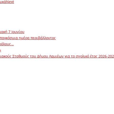
ουκά
Next
ιακή 7 Ιουνίου
 παγκόσμια ημέρα περιβάλλοντος
ρόλους…
»
ακούς Σταθμούς του Δήμου Λαμιέων για το σχολικό έτος 2026-20