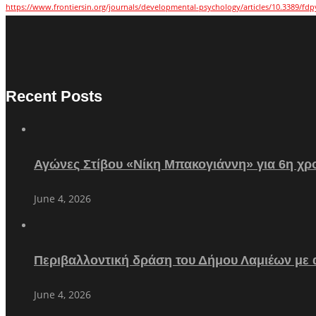
https://www.frontiersin.org/journals/developmental-psychology/articles/10.3389/fdp
Recent Posts
Αγώνες Στίβου «Νίκη Μπακογιάννη» για 6η χρο
June 4, 2026
Περιβαλλοντική δράση του Δήμου Λαμιέων με
June 4, 2026