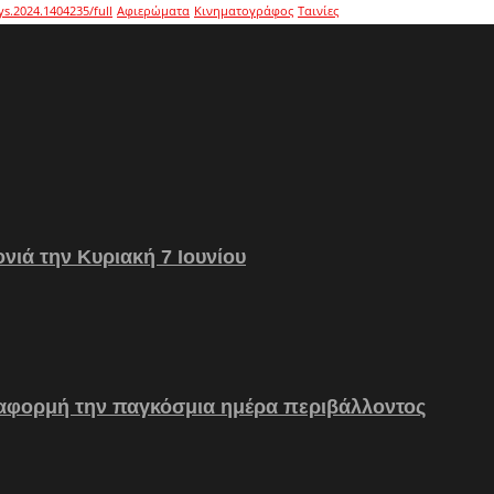
ys.2024.1404235/full
Αφιερώματα
Κινηματογράφος
Ταινίες
νιά την Κυριακή 7 Ιουνίου
 αφορμή την παγκόσμια ημέρα περιβάλλοντος