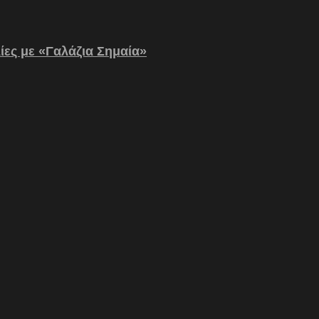
λίες με «Γαλάζια Σημαία»